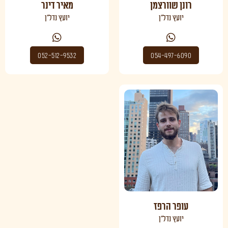
רונן שוורצמן
מאיר דינר
יועץ נדל"ן
יועץ נדל"ן
052-512-9532
054-497-6090
עופר הרפז
יועץ נדל"ן