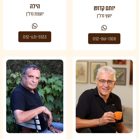
הילה
יותם קדוש
יועצת נדל"ן
יועץ נדל"ן
052-631-5533
052-861-1308